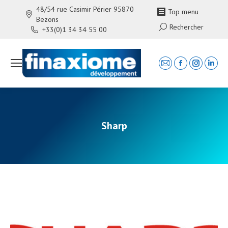
48/54 rue Casimir Périer 95870
Top menu
Bezons
Search:
Rechercher
+33(0)1 34 34 55 00
Mail
Facebook
Instagra
Linke
page
page
page
page
opens
opens
opens
open
in
in
in
in
new
new
new
new
Sharp
window
window
window
wind