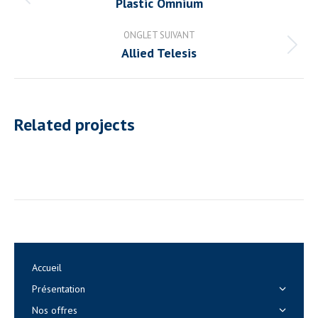
de
Onglet
Plastic Omnium
précédent
commentaire
ONGLET SUIVANT
Projets
Allied Telesis
similaires
Related projects
Accueil
Présentation
Nos offres