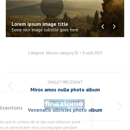
Lorem ipsum image title
Some nice image subtitle goes here
Catégorie
Albums category 02
8 août 2013
Navigation
ONGLET PRÉCÉDENT
de
Onglet
Miros amos nulla photo album
précédent
commentaire
nue !
ONGLET SUIVANT
 vous présentons
Onglet
Venenatis ultricies photo album
okies
suivant
tendu d'être sûrs que le contenu de ce site vous intéresse avant
 déranger, mais on aimerait bien vous accompagner pendant