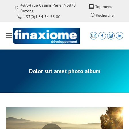
48/54 rue Casimir Périer 95870
Top menu
Bezons
Search:
Rechercher
+33(0)1 34 34 55 00
Mail
Facebook
Instagra
Linke
page
page
page
page
opens
opens
opens
open
in
in
in
in
new
new
new
new
Dolor sut amet photo album
window
window
window
wind