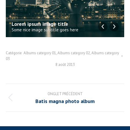
Lorem ipsum image title
Some nice image subtitle goes here
Catégorie
Albums category 01
,
Albums category 02
,
Albums category
03
8 août 2013
Navigation
ONGLET PRÉCÉDENT
de
Onglet
Batis magna photo album
précédent
commentaire