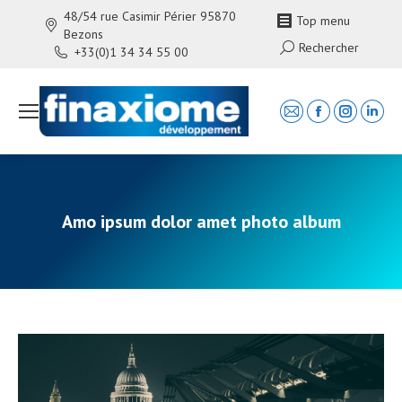
48/54 rue Casimir Périer 95870
Top menu
Bezons
Search:
Rechercher
+33(0)1 34 34 55 00
Mail
Facebook
Instagra
Linke
page
page
page
page
opens
opens
opens
open
in
in
in
in
new
new
new
new
Amo ipsum dolor amet photo album
window
window
window
wind