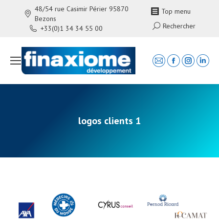
48/54 rue Casimir Périer 95870
Top menu
Bezons
Search:
Rechercher
+33(0)1 34 34 55 00
Mail
Facebook
Instagra
Linke
page
page
page
page
opens
opens
opens
open
in
in
in
in
new
new
new
new
logos clients 1
window
window
window
wind