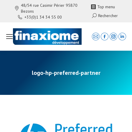
48/54 rue Casimir Périer 95870
Top menu
Bezons
Search:
Rechercher
+33(0)1 34 34 55 00
Mail
Facebook
Instagra
Linke
page
page
page
page
opens
opens
opens
open
in
in
in
in
new
new
new
new
logo-hp-preferred-partner
window
window
window
wind