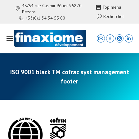
48/54 rue Casimir Périer 95870
Top menu
Bezons
Search:
Rechercher
+33(0)1 34 34 55 00
Mail
Facebook
Instagra
Linke
page
page
page
page
opens
opens
opens
open
in
in
in
in
ISO 9001 black TM cofrac syst management
new
new
new
new
footer
window
window
window
wind